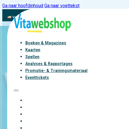
Ga naar hoofdinhoud
Ga naar voettekst
Vandaag besteld, binnen 2-3 werkdagen aan de slag met vitaliteit
Boeken & Magazines
Kaarten
Spellen
Analyses & Rapportages
Promotie- & Trainingsmateriaal
Eventtickets
BOEKEN & MAGAZINES
KAARTEN
SPELLEN
ANALYSES & RAPPORTAGES
PROMOTIE- & TRAININGSMATERIAAL