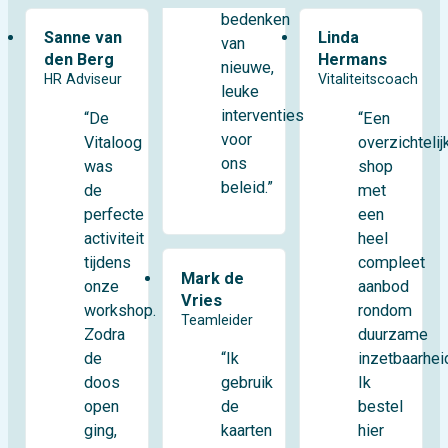
bedenken
Sanne van
Linda
van
den Berg
Hermans
nieuwe,
HR Adviseur
Vitaliteitscoach
leuke
interventies
“De
“Een
voor
Vitaloog
overzichtelij
ons
was
shop
beleid.”
de
met
perfecte
een
activiteit
heel
tijdens
compleet
Mark de
onze
aanbod
Vries
workshop.
rondom
Teamleider
Zodra
duurzame
de
inzetbaarhei
“Ik
doos
Ik
gebruik
open
bestel
de
ging,
hier
kaarten