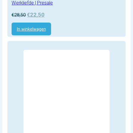
Werkliefde | Presale
Oorspronkelijke
Huidige
€
22,50
€
28,50
prijs
prijs
was:
is:
In winkelwagen
€28,50.
€22,50.