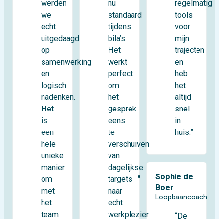
werden
regelmatig
nu
we
tools
standaard
echt
voor
tijdens
uitgedaagd
mijn
bila’s.
op
trajecten
Het
samenwerking
en
werkt
en
heb
perfect
logisch
het
om
nadenken.
altijd
het
Het
snel
gesprek
is
in
eens
een
huis.”
te
hele
verschuiven
unieke
van
manier
dagelijkse
Sophie de
om
targets
Boer
met
naar
Loopbaancoach
het
echt
team
werkplezier
“De