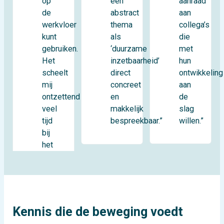
op
aanraad
een
de
aan
abstract
werkvloer
collega’s
thema
kunt
die
als
gebruiken.
met
‘duurzame
Het
hun
inzetbaarheid’
scheelt
ontwikkeling
direct
mij
aan
concreet
ontzettend
de
en
veel
slag
makkelijk
tijd
willen.”
bespreekbaar.”
bij
het
Kennis die de beweging voedt