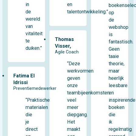
in
en
boekenselec
de
talentontwikkeling.”
op
wereld
de
van
webshop
vitaliteit
is
Thomas
te
fantastisch.
Visser,
duiken.”
Geen
Agile Coach
taaie
theorie,
“Deze
maar
werkvormen
Fatima El
heerlijk
geven
Idrissi
leesbare
onze
Preventiemedewerker
en
teambijeenkomsten
“Praktische
inspirerende
veel
materialen
boeken
meer
die
die
diepgang.
je
ik
Het
direct
regelmatig
maakt