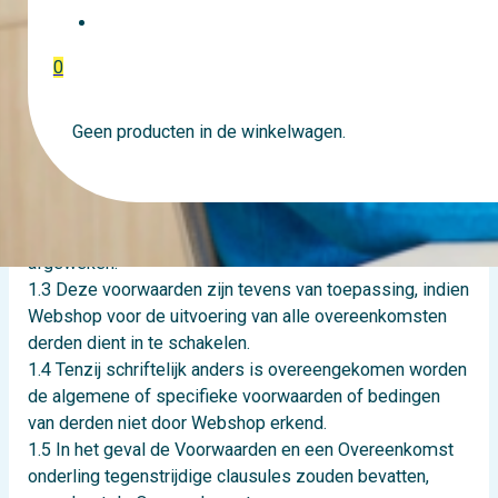
vanaf 14-02-2019.
EVENTTICKETS
0
Artikel 1. Algemeen
1.1 Onder ‘Webshop’ wordt in deze algemene
Geen producten in de winkelwagen.
verkoopvoorwaarden verstaan: VITAWEBSHOP
1.2 Deze voorwaarden maken deel uit van alle
aanbiedingen van en overeenkomsten met Webshop
voor zover daarvan niet uitdrukkelijk schriftelijk is
afgeweken.
1.3 Deze voorwaarden zijn tevens van toepassing, indien
Webshop voor de uitvoering van alle overeenkomsten
derden dient in te schakelen.
1.4 Tenzij schriftelijk anders is overeengekomen worden
de algemene of specifieke voorwaarden of bedingen
van derden niet door Webshop erkend.
1.5 In het geval de Voorwaarden en een Overeenkomst
onderling tegenstrijdige clausules zouden bevatten,