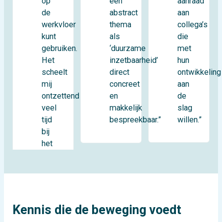
op
aanraad
een
de
aan
abstract
werkvloer
collega’s
thema
kunt
die
als
gebruiken.
met
‘duurzame
Het
hun
inzetbaarheid’
scheelt
ontwikkeling
direct
mij
aan
concreet
ontzettend
de
en
veel
slag
makkelijk
tijd
willen.”
bespreekbaar.”
bij
het
Kennis die de beweging voedt