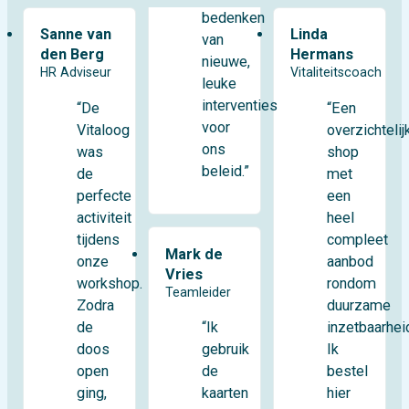
bedenken
Sanne van
Linda
van
den Berg
Hermans
nieuwe,
HR Adviseur
Vitaliteitscoach
leuke
interventies
“De
“Een
voor
Vitaloog
overzichtelij
ons
was
shop
beleid.”
de
met
perfecte
een
activiteit
heel
tijdens
compleet
Mark de
onze
aanbod
Vries
workshop.
rondom
Teamleider
Zodra
duurzame
de
inzetbaarhei
“Ik
doos
Ik
gebruik
open
bestel
de
ging,
hier
kaarten