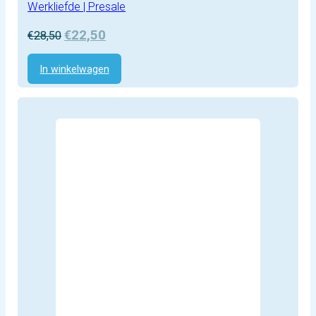
Werkliefde | Presale
Oorspronkelijke
Huidige
€
22,50
€
28,50
prijs
prijs
was:
is:
In winkelwagen
€28,50.
€22,50.