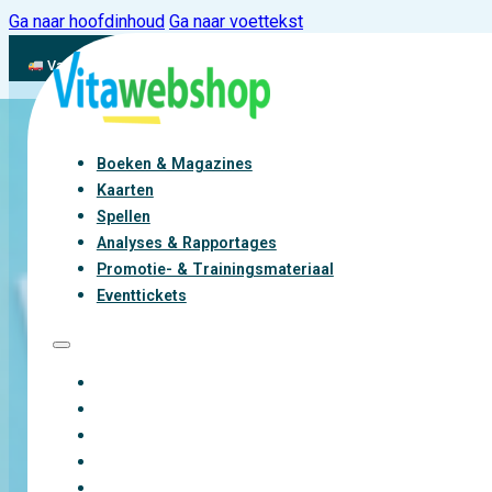
Ga naar hoofdinhoud
Ga naar voettekst
Vandaag besteld, binnen 2-3 werkdagen aan de slag met vitaliteit
Boeken & Magazines
Kaarten
Spellen
Analyses & Rapportages
Promotie- & Trainingsmateriaal
Eventtickets
BOEKEN & MAGAZINES
KAARTEN
SPELLEN
ANALYSES & RAPPORTAGES
PROMOTIE- & TRAININGSMATERIAAL