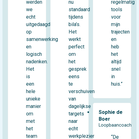
werden
regelmatig
nu
we
tools
standaard
echt
voor
tijdens
uitgedaagd
mijn
bila’s.
op
trajecten
Het
samenwerking
en
werkt
en
heb
perfect
logisch
het
om
nadenken.
altijd
het
Het
snel
gesprek
is
in
eens
een
huis.”
te
hele
verschuiven
unieke
van
manier
dagelijkse
Sophie de
om
targets
Boer
met
naar
Loopbaancoach
het
echt
team
werkplezier
“De