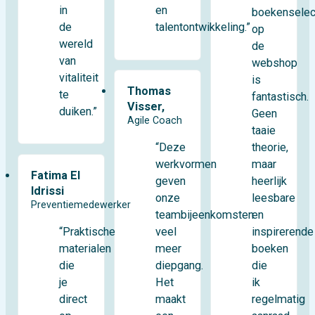
in
en
boekenselec
de
talentontwikkeling.”
op
wereld
de
van
webshop
vitaliteit
is
Thomas
te
fantastisch.
Visser,
duiken.”
Geen
Agile Coach
taaie
theorie,
“Deze
maar
werkvormen
Fatima El
heerlijk
geven
Idrissi
leesbare
onze
Preventiemedewerker
en
teambijeenkomsten
“Praktische
inspirerende
veel
materialen
boeken
meer
die
die
diepgang.
je
ik
Het
direct
regelmatig
maakt