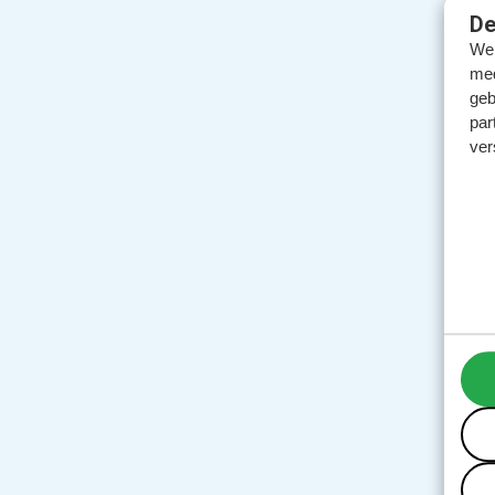
De
We 
med
geb
par
ver