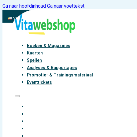
Ga naar hoofdinhoud
Ga naar voettekst
Vandaag besteld, binnen 2-3 werkdagen aan de slag met vitaliteit
Boeken & Magazines
Kaarten
Spellen
Analyses & Rapportages
Over ons
Promotie- & Trainingsmateriaal
Eventtickets
BOEKEN & MAGAZINES
KAARTEN
Here goes your text … Select any part of your text to
SPELLEN
access the formatting toolbar.
ANALYSES & RAPPORTAGES
PROMOTIE- & TRAININGSMATERIAAL