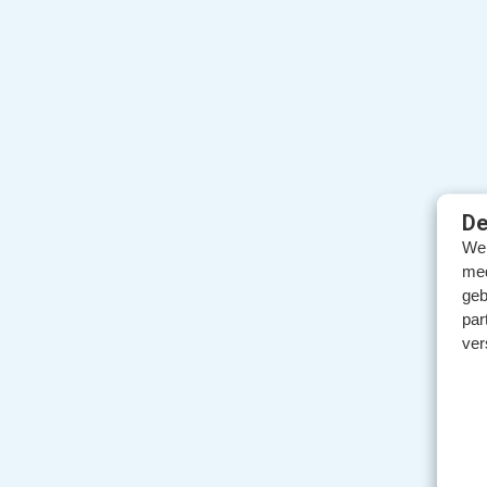
De
We 
med
geb
par
ver