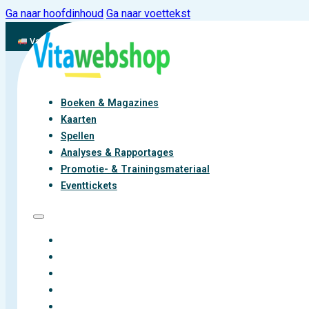
Ga naar hoofdinhoud
Ga naar voettekst
Vandaag besteld, binnen 2-3 werkdagen aan de slag met vitaliteit
Boeken & Magazines
Kaarten
Spellen
Analyses & Rapportages
Promotie- & Trainingsmateriaal
Eventtickets
BOEKEN & MAGAZINES
KAARTEN
SPELLEN
ANALYSES & RAPPORTAGES
PROMOTIE- & TRAININGSMATERIAAL