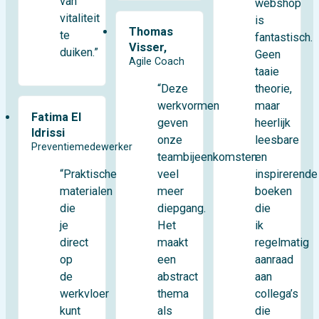
van
webshop
vitaliteit
is
Thomas
te
fantastisch.
Visser,
duiken.”
Geen
Agile Coach
taaie
theorie,
“Deze
maar
werkvormen
Fatima El
heerlijk
geven
Idrissi
leesbare
onze
Preventiemedewerker
en
teambijeenkomsten
“Praktische
inspirerende
veel
materialen
boeken
meer
die
die
diepgang.
je
ik
Het
direct
regelmatig
maakt
op
aanraad
een
de
aan
abstract
werkvloer
collega’s
thema
kunt
die
als