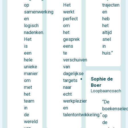
op
trajecten
Het
samenwerking
en
werkt
en
heb
perfect
logisch
het
om
nadenken.
altijd
het
Het
snel
gesprek
is
in
eens
een
huis.”
te
hele
verschuiven
unieke
van
manier
dagelijkse
Sophie de
om
targets
Boer
met
naar
Loopbaancoach
het
echt
team
werkplezier
“De
in
en
boekenselec
de
talentontwikkeling.”
op
wereld
de