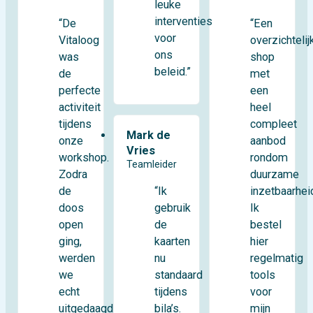
leuke
interventies
“De
“Een
voor
Vitaloog
overzichtelij
ons
was
shop
beleid.”
de
met
perfecte
een
activiteit
heel
tijdens
compleet
Mark de
onze
aanbod
Vries
workshop.
rondom
Teamleider
Zodra
duurzame
de
inzetbaarhei
“Ik
doos
Ik
gebruik
open
bestel
de
ging,
hier
kaarten
werden
regelmatig
nu
we
tools
standaard
echt
voor
tijdens
uitgedaagd
mijn
bila’s.