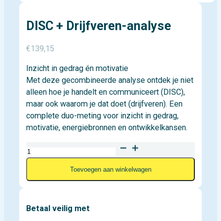
DISC + Drijfveren-analyse
€
139,15
Inzicht in gedrag én motivatie
Met deze gecombineerde analyse ontdek je niet
alleen hoe je handelt en communiceert (DISC),
maar ook waarom je dat doet (drijfveren). Een
complete duo-meting voor inzicht in gedrag,
motivatie, energiebronnen en ontwikkelkansen.
DISC
+
Toevoegen aan winkelwagen
Drijfveren-
analyse
aantal
Betaal veilig met