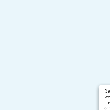
De
We 
med
geb