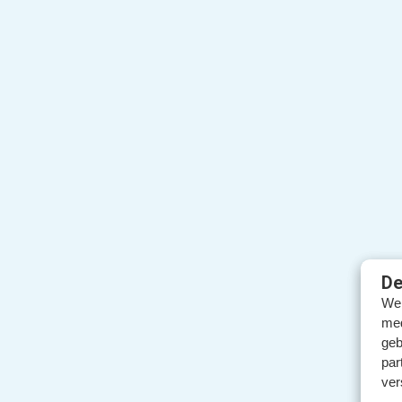
De
We 
med
geb
par
ver