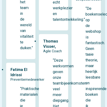
het
echt
team
werkplezier
“De
in
en
boekenselec
de
talentontwikkeling.”
op
wereld
de
van
webshop
vitaliteit
is
Thomas
te
fantastisch.
Visser,
duiken.”
Geen
Agile Coach
taaie
theorie,
“Deze
maar
werkvormen
Fatima El
heerlijk
geven
Idrissi
leesbare
onze
Preventiemedewerker
en
teambijeenkomsten
“Praktische
inspirerende
veel
materialen
boeken
meer
die
die
diepgang.
je
ik
Het