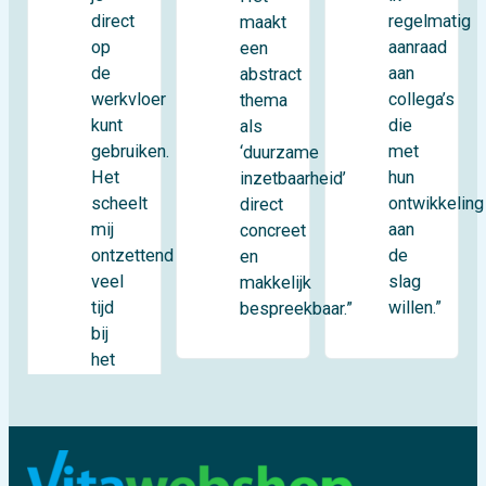
direct
regelmatig
maakt
op
aanraad
een
de
aan
abstract
werkvloer
collega’s
thema
kunt
die
als
gebruiken.
met
‘duurzame
Het
hun
inzetbaarheid’
scheelt
ontwikkeling
direct
mij
aan
concreet
ontzettend
de
en
veel
slag
makkelijk
tijd
willen.”
bespreekbaar.”
bij
het