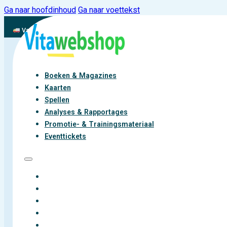
Ga naar hoofdinhoud
Ga naar voettekst
Vandaag besteld, binnen 2-3 werkdagen aan de slag met vitaliteit
Boeken & Magazines
Kaarten
Spellen
Analyses & Rapportages
Promotie- & Trainingsmateriaal
Eventtickets
BOEKEN & MAGAZINES
KAARTEN
SPELLEN
ANALYSES & RAPPORTAGES
PROMOTIE- & TRAININGSMATERIAAL