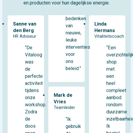
en producten voor hun dagelijkse energie.
bedenken
Sanne van
Linda
van
den Berg
Hermans
nieuwe,
HR Adviseur
Vitaliteitscoach
leuke
interventies
“De
“Een
voor
Vitaloog
overzichtelij
ons
was
shop
beleid.”
de
met
perfecte
een
activiteit
heel
tijdens
compleet
Mark de
onze
aanbod
Vries
workshop.
rondom
Teamleider
Zodra
duurzame
de
inzetbaarhei
“Ik
doos
Ik
gebruik