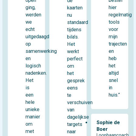
open
bestel
de
ging,
hier
kaarten
werden
regelmatig
nu
we
tools
standaard
echt
voor
tijdens
uitgedaagd
mijn
bila’s.
op
trajecten
Het
samenwerking
en
werkt
en
heb
perfect
logisch
het
om
nadenken.
altijd
het
Het
snel
gesprek
is
in
eens
een
huis.”
te
hele
verschuiven
unieke
van
manier
dagelijkse
Sophie de
om
targets
Boer
met
naar
Loopbaancoach