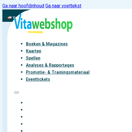
Ga naar hoofdinhoud
Ga naar voettekst
Vandaag besteld, binnen 2-3 werkdagen aan de slag met vitaliteit
Boeken & Magazines
Kaarten
Spellen
Analyses & Rapportages
Promotie- & Trainingsmateriaal
Eventtickets
BOEKEN & MAGAZINES
KAARTEN
SPELLEN
ANALYSES & RAPPORTAGES
PROMOTIE- & TRAININGSMATERIAAL