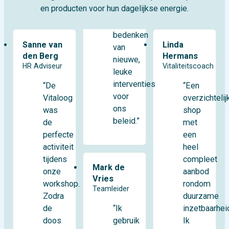
en producten voor hun dagelijkse energie.
bedenken
Sanne van
Linda
van
den Berg
Hermans
nieuwe,
HR Adviseur
Vitaliteitscoach
leuke
interventies
“De
“Een
voor
Vitaloog
overzichtelij
ons
was
shop
beleid.”
de
met
perfecte
een
activiteit
heel
tijdens
compleet
Mark de
onze
aanbod
Vries
workshop.
rondom
Teamleider
Zodra
duurzame
de
inzetbaarhei
“Ik
doos
Ik
gebruik