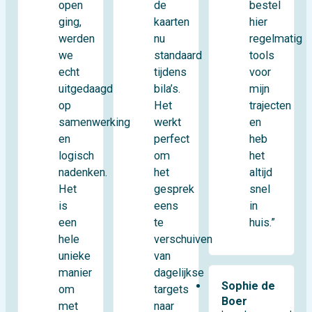
open
bestel
de
ging,
hier
kaarten
werden
regelmatig
nu
we
tools
standaard
echt
voor
tijdens
uitgedaagd
mijn
bila’s.
op
trajecten
Het
samenwerking
en
werkt
en
heb
perfect
logisch
het
om
nadenken.
altijd
het
Het
snel
gesprek
is
in
eens
een
huis.”
te
hele
verschuiven
unieke
van
manier
dagelijkse
Sophie de
om
targets
Boer
met
naar