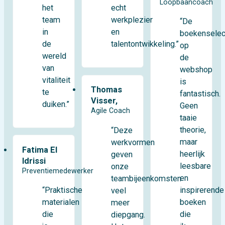
Loopbaancoach
het
echt
team
werkplezier
“De
in
en
boekenselec
de
talentontwikkeling.”
op
wereld
de
van
webshop
vitaliteit
is
Thomas
te
fantastisch.
Visser,
duiken.”
Geen
Agile Coach
taaie
theorie,
“Deze
maar
werkvormen
Fatima El
heerlijk
geven
Idrissi
leesbare
onze
Preventiemedewerker
en
teambijeenkomsten
“Praktische
inspirerende
veel
materialen
boeken
meer
die
die
diepgang.