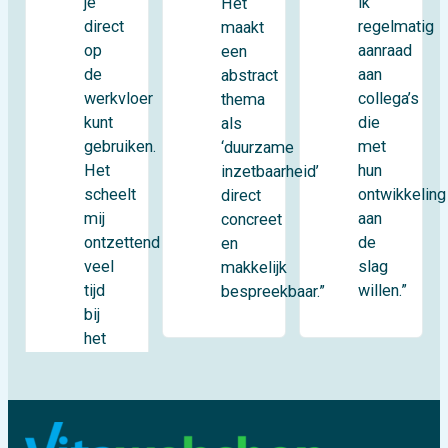
je
ik
Het
direct
regelmatig
maakt
op
aanraad
een
de
aan
abstract
werkvloer
collega’s
thema
kunt
die
als
gebruiken.
met
‘duurzame
Het
hun
inzetbaarheid’
scheelt
ontwikkeling
direct
mij
aan
concreet
ontzettend
de
en
veel
slag
makkelijk
tijd
willen.”
bespreekbaar.”
bij
het