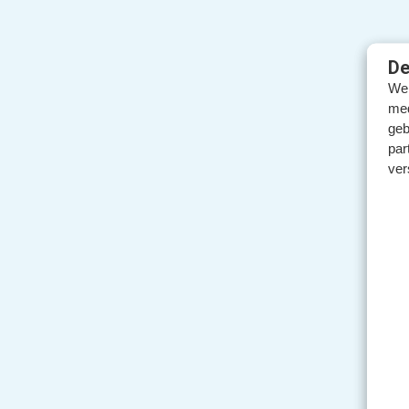
De
We 
med
geb
par
ver