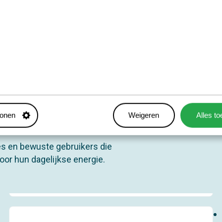
racht van Vitalogie
tonen
Weigeren
Alles t
hes en bewuste gebruikers die
or hun dagelijkse energie.