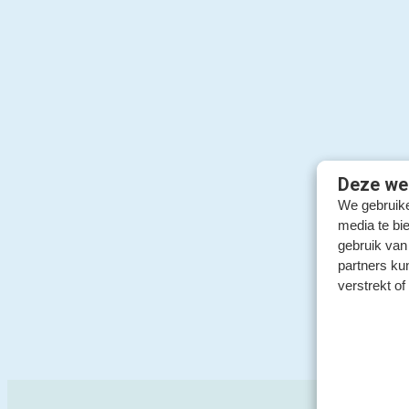
Deze web
We gebruike
media te bi
gebruik van
partners ku
verstrekt o