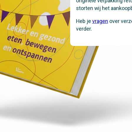
originele verpakking re
storten wij het aankoop
Heb je
vragen
over verz
verder.