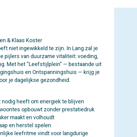
den & Klaas Koster
ft niet ingewikkeld te zijn. In Lang zal je
ie pijlers van duurzame vitaliteit: voeding,
. Met het “Leefstijlplein” — bestaande uit
gingshuis en Ontspanningshuis — krijg je
or je dagelijkse gezondheid.
 nodig heeft om energiek te blijven
woontes opbouwt zonder prestatiedruk
uker maakt en volhoudt
laap en herstel spelen
lijke leefritme vindt voor langdurige