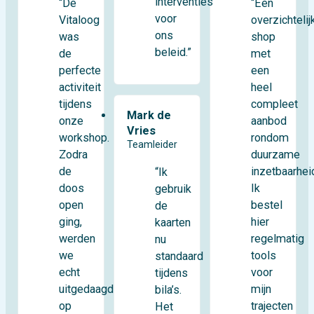
interventies
“De
“Een
voor
Vitaloog
overzichtelij
ons
was
shop
beleid.”
de
met
perfecte
een
activiteit
heel
tijdens
compleet
Mark de
onze
aanbod
Vries
workshop.
rondom
Teamleider
Zodra
duurzame
de
inzetbaarhei
“Ik
doos
Ik
gebruik
open
bestel
de
ging,
hier
kaarten
werden
regelmatig
nu
we
tools
standaard
echt
voor
tijdens
uitgedaagd
mijn
bila’s.
op
trajecten
Het