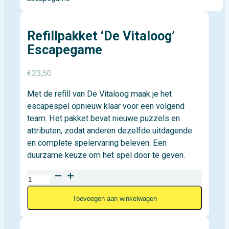
Refillpakket ‘De Vitaloog’
Escapegame
€
23,50
Met de refill van De Vitaloog maak je het
escapespel opnieuw klaar voor een volgend
team. Het pakket bevat nieuwe puzzels en
attributen, zodat anderen dezelfde uitdagende
en complete spelervaring beleven. Een
duurzame keuze om het spel door te geven.
Refillpakket
'De
Toevoegen aan winkelwagen
Vitaloog'
Escapegame
aantal