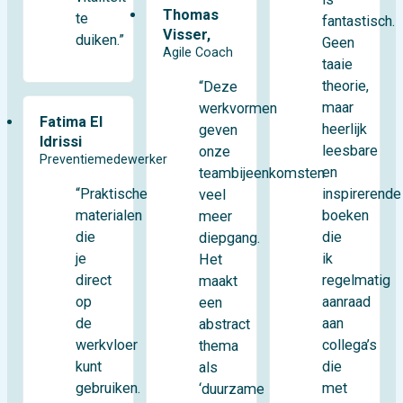
Thomas
te
fantastisch.
Visser,
duiken.”
Geen
Agile Coach
taaie
theorie,
“Deze
maar
werkvormen
Fatima El
heerlijk
geven
Idrissi
leesbare
onze
Preventiemedewerker
en
teambijeenkomsten
“Praktische
inspirerende
veel
materialen
boeken
meer
die
die
diepgang.
je
ik
Het
direct
regelmatig
maakt
op
aanraad
een
de
aan
abstract
werkvloer
collega’s
thema
kunt
die
als
gebruiken.
met
‘duurzame