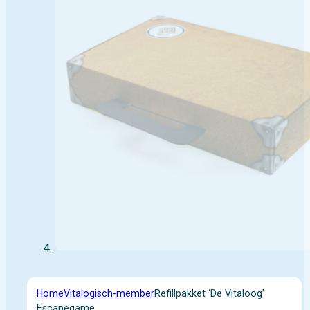
Home
Vitalogisch-member
Refillpakket ‘De Vitaloog’
Escapegame