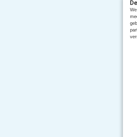
De
We 
med
geb
par
ver