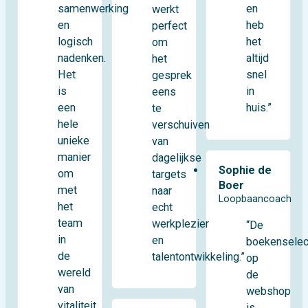
samenwerking
en
werkt
en
heb
perfect
logisch
het
om
nadenken.
altijd
het
Het
snel
gesprek
is
in
eens
een
huis.”
te
hele
verschuiven
unieke
van
manier
dagelijkse
Sophie de
om
targets
Boer
met
naar
Loopbaancoach
het
echt
team
werkplezier
“De
in
en
boekenselec
de
talentontwikkeling.”
op
wereld
de
van
webshop
vitaliteit
is