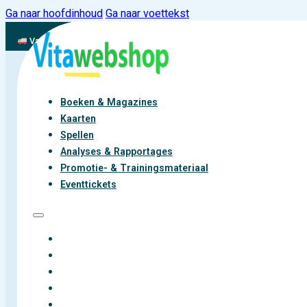
Ga naar hoofdinhoud
Ga naar voettekst
Vandaag besteld, binnen 2-3 werkdagen aan de slag met vitaliteit
Boeken & Magazines
Kaarten
Spellen
Analyses & Rapportages
Promotie- & Trainingsmateriaal
Eventtickets
BOEKEN & MAGAZINES
KAARTEN
SPELLEN
ANALYSES & RAPPORTAGES
PROMOTIE- & TRAININGSMATERIAAL