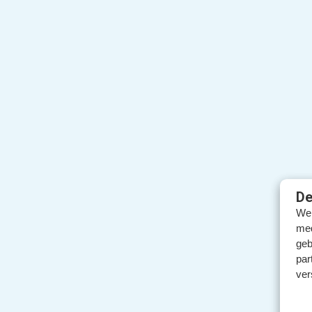
De
We 
med
geb
par
ver