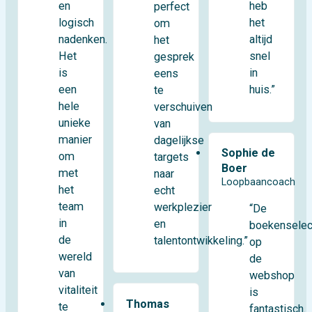
en
heb
perfect
logisch
het
om
nadenken.
altijd
het
Het
snel
gesprek
is
in
eens
een
huis.”
te
hele
verschuiven
unieke
van
manier
dagelijkse
Sophie de
om
targets
Boer
met
naar
Loopbaancoach
het
echt
team
werkplezier
“De
in
en
boekenselec
de
talentontwikkeling.”
op
wereld
de
van
webshop
vitaliteit
is
Thomas
te
fantastisch.