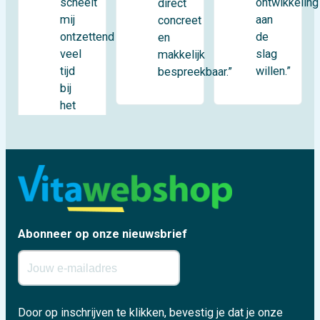
scheelt
ontwikkeling
direct
mij
aan
concreet
ontzettend
de
en
veel
slag
makkelijk
tijd
willen.”
bespreekbaar.”
bij
het
Abonneer op onze nieuwsbrief
Door op inschrijven te klikken, bevestig je dat je onze