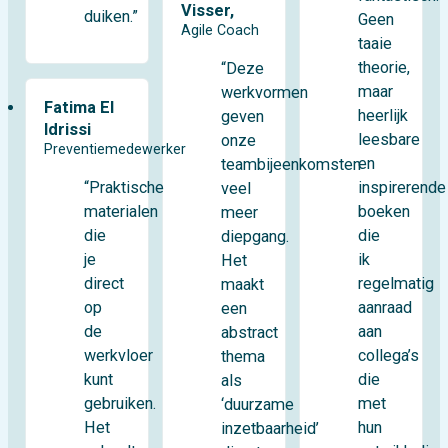
Visser,
duiken.”
Geen
Agile Coach
taaie
theorie,
“Deze
maar
werkvormen
Fatima El
heerlijk
geven
Idrissi
leesbare
onze
Preventiemedewerker
en
teambijeenkomsten
“Praktische
inspirerende
veel
materialen
boeken
meer
die
die
diepgang.
je
ik
Het
direct
regelmatig
maakt
op
aanraad
een
de
aan
abstract
werkvloer
collega’s
thema
kunt
die
als
gebruiken.
met
‘duurzame
Het
hun
inzetbaarheid’