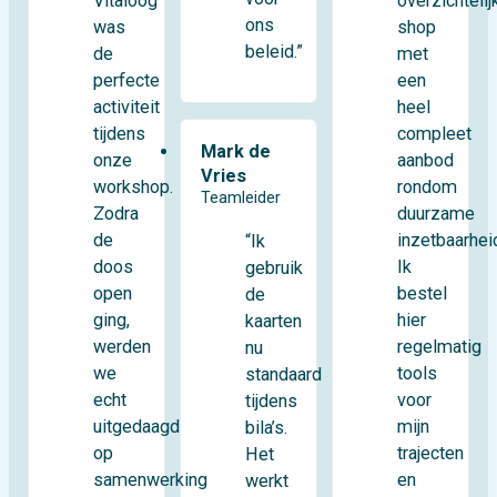
Vitaloog
overzichtelij
ons
was
shop
beleid.”
de
met
perfecte
een
activiteit
heel
tijdens
compleet
Mark de
onze
aanbod
Vries
workshop.
rondom
Teamleider
Zodra
duurzame
de
inzetbaarhei
“Ik
doos
Ik
gebruik
open
bestel
de
ging,
hier
kaarten
werden
regelmatig
nu
we
tools
standaard
echt
voor
tijdens
uitgedaagd
mijn
bila’s.
op
trajecten
Het
samenwerking
en
werkt