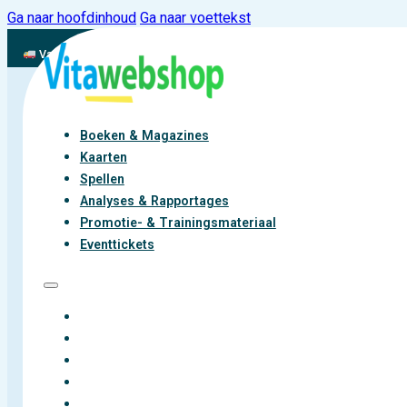
Ga naar hoofdinhoud
Ga naar voettekst
Vandaag besteld, binnen 2-3 werkdagen aan de slag met vitaliteit
Boeken & Magazines
Kaarten
Spellen
Analyses & Rapportages
Promotie- & Trainingsmateriaal
Eventtickets
BOEKEN & MAGAZINES
KAARTEN
SPELLEN
ANALYSES & RAPPORTAGES
PROMOTIE- & TRAININGSMATERIAAL