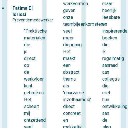
maar
werkvormen
Fatima El
heerlijk
geven
Idrissi
leesbare
onze
Preventiemedewerker
en
teambijeenkomsten
“Praktische
inspirerende
veel
materialen
boeken
meer
die
die
diepgang.
je
ik
Het
direct
regelmatig
maakt
op
aanraad
een
de
aan
abstract
werkvloer
collega’s
thema
kunt
die
als
gebruiken.
met
‘duurzame
Het
hun
inzetbaarheid’
scheelt
ontwikkeling
direct
mij
aan
concreet
ontzettend
de
en
veel
slag
makkelijk