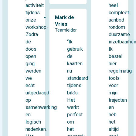
activiteit
heel
tijdens
compleet
Mark de
onze
aanbod
Vries
workshop.
rondom
Teamleider
Zodra
duurzame
de
inzetbaarhei
“Ik
doos
Ik
gebruik
open
bestel
de
ging,
hier
kaarten
werden
regelmatig
nu
we
tools
standaard
echt
voor
tijdens
uitgedaagd
mijn
bila’s.
op
trajecten
Het
samenwerking
en
werkt
en
heb
perfect
logisch
het
om
nadenken.
altijd
het