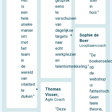
Het
snel
gesprek
is
in
eens
een
huis.”
te
hele
verschuiven
unieke
van
manier
dagelijkse
Sophie de
om
targets
Boer
met
naar
Loopbaancoach
het
echt
team
werkplezier
“De
in
en
boekenselec
de
talentontwikkeling.”
op
wereld
de
van
webshop
vitaliteit
is
Thomas
te
fantastisch.
Visser,
duiken.”
Geen
Agile Coach
taaie
theorie,
“Deze