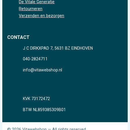
De Vitale Generatie
Retourneren
Verzenden en bezorgen
CONTACT
J C DIRKXPAD 7, 5631 BZ EINDHOVEN
040-2824711
info@vitawebshop.nl
KVK 73172472
BTW NL859385309B01
© 2026 Vitawebshop — All rights reserved