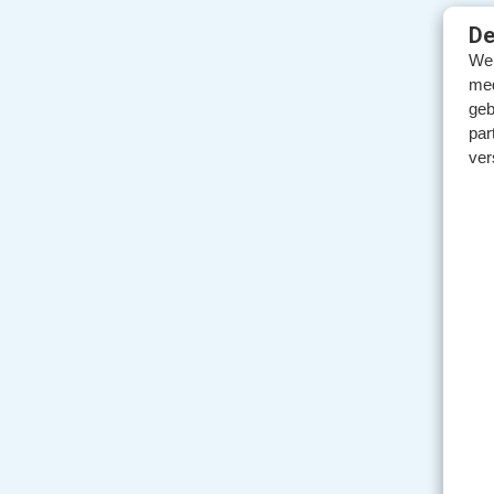
De
We 
med
geb
par
ver