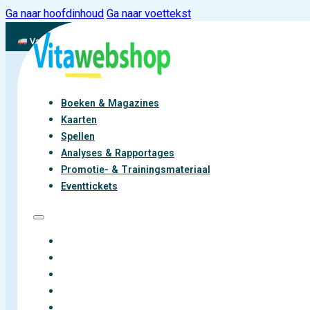
Ga naar hoofdinhoud
Ga naar voettekst
Vandaag besteld, binnen 2-3 werkdagen aan de slag met vitaliteit
Boeken & Magazines
Kaarten
Spellen
Analyses & Rapportages
Promotie- & Trainingsmateriaal
Eventtickets
BOEKEN & MAGAZINES
KAARTEN
SPELLEN
ANALYSES & RAPPORTAGES
PROMOTIE- & TRAININGSMATERIAAL