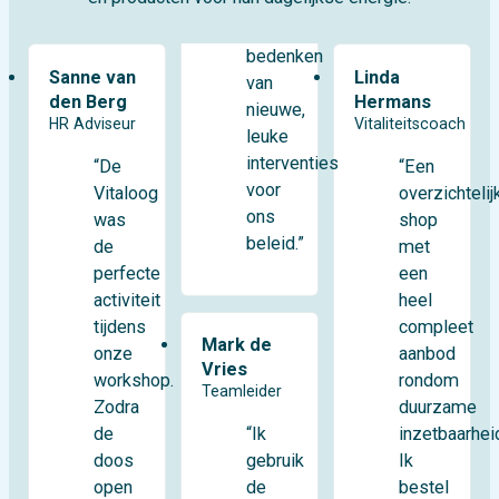
bedenken
Sanne van
Linda
van
den Berg
Hermans
nieuwe,
HR Adviseur
Vitaliteitscoach
leuke
interventies
“De
“Een
voor
Vitaloog
overzichtelij
ons
was
shop
beleid.”
de
met
perfecte
een
activiteit
heel
tijdens
compleet
Mark de
onze
aanbod
Vries
workshop.
rondom
Teamleider
Zodra
duurzame
de
inzetbaarhei
“Ik
doos
Ik
gebruik
open
bestel
de