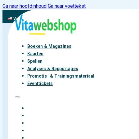
Ga naar hoofdinhoud
Ga naar voettekst
Vandaag besteld, binnen 2-3 werkdagen aan de slag met vitaliteit
Boeken & Magazines
Kaarten
Spellen
Analyses & Rapportages
Promotie- & Trainingsmateriaal
Eventtickets
BOEKEN & MAGAZINES
KAARTEN
SPELLEN
ANALYSES & RAPPORTAGES
PROMOTIE- & TRAININGSMATERIAAL