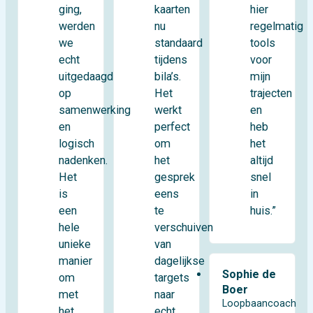
ging,
hier
kaarten
werden
regelmatig
nu
we
tools
standaard
echt
voor
tijdens
uitgedaagd
mijn
bila’s.
op
trajecten
Het
samenwerking
en
werkt
en
heb
perfect
logisch
het
om
nadenken.
altijd
het
Het
snel
gesprek
is
in
eens
een
huis.”
te
hele
verschuiven
unieke
van
manier
dagelijkse
Sophie de
om
targets
Boer
met
naar
Loopbaancoach
het
echt