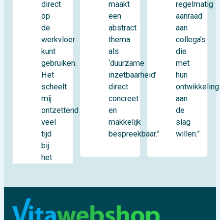
direct
regelmatig
maakt
op
aanraad
een
de
aan
abstract
werkvloer
collega’s
thema
kunt
die
als
gebruiken.
met
‘duurzame
Het
hun
inzetbaarheid’
scheelt
ontwikkeling
direct
mij
aan
concreet
ontzettend
de
en
veel
slag
makkelijk
tijd
willen.”
bespreekbaar.”
bij
het