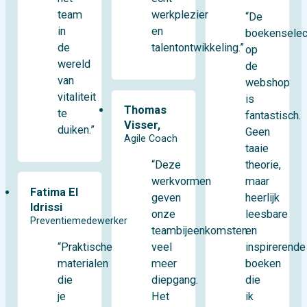
team
werkplezier
“De
in
en
boekenselec
de
talentontwikkeling.”
op
wereld
de
van
webshop
vitaliteit
is
Thomas
te
fantastisch.
Visser,
duiken.”
Geen
Agile Coach
taaie
theorie,
“Deze
maar
werkvormen
Fatima El
heerlijk
geven
Idrissi
leesbare
onze
Preventiemedewerker
en
teambijeenkomsten
“Praktische
inspirerende
veel
materialen
boeken
meer
die
die
diepgang.
je
ik
Het