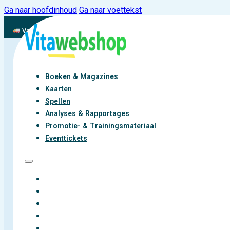
Ga naar hoofdinhoud
Ga naar voettekst
Vandaag besteld, binnen 2-3 werkdagen aan de slag met vitaliteit
Boeken & Magazines
Kaarten
Spellen
Analyses & Rapportages
Promotie- & Trainingsmateriaal
Eventtickets
BOEKEN & MAGAZINES
KAARTEN
SPELLEN
ANALYSES & RAPPORTAGES
PROMOTIE- & TRAININGSMATERIAAL