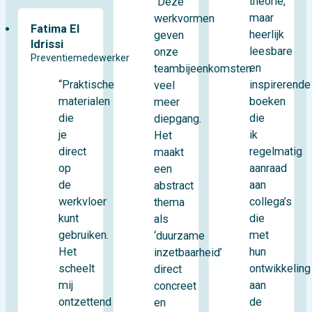
theorie,
“Deze
maar
werkvormen
Fatima El
heerlijk
geven
Idrissi
leesbare
onze
Preventiemedewerker
en
teambijeenkomsten
“Praktische
inspirerende
veel
materialen
boeken
meer
die
die
diepgang.
je
ik
Het
direct
regelmatig
maakt
op
aanraad
een
de
aan
abstract
werkvloer
collega’s
thema
kunt
die
als
gebruiken.
met
‘duurzame
Het
hun
inzetbaarheid’
scheelt
ontwikkeling
direct
mij
aan
concreet
ontzettend
de
en