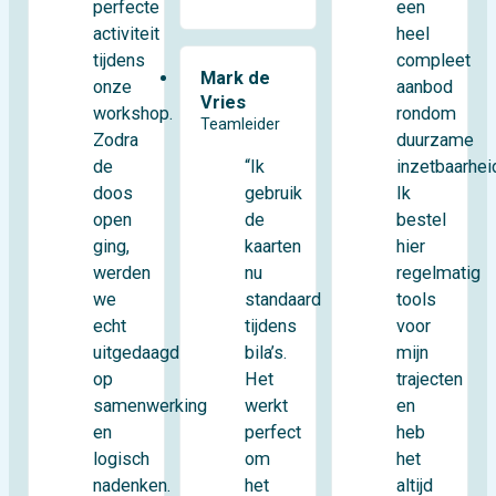
perfecte
een
activiteit
heel
tijdens
compleet
Mark de
onze
aanbod
Vries
workshop.
rondom
Teamleider
Zodra
duurzame
de
inzetbaarhei
“Ik
doos
Ik
gebruik
open
bestel
de
ging,
hier
kaarten
werden
regelmatig
nu
we
tools
standaard
echt
voor
tijdens
uitgedaagd
mijn
bila’s.
op
trajecten
Het
samenwerking
en
werkt
en
heb
perfect
logisch
het
om
nadenken.
altijd
het