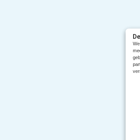
De
We 
med
geb
par
ver