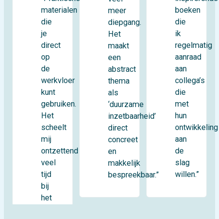
materialen
boeken
meer
die
die
diepgang.
je
ik
Het
direct
regelmatig
maakt
op
aanraad
een
de
aan
abstract
werkvloer
collega’s
thema
kunt
die
als
gebruiken.
met
‘duurzame
Het
hun
inzetbaarheid’
scheelt
ontwikkeling
direct
mij
aan
concreet
ontzettend
de
en
veel
slag
makkelijk
tijd
willen.”
bespreekbaar.”
bij
het