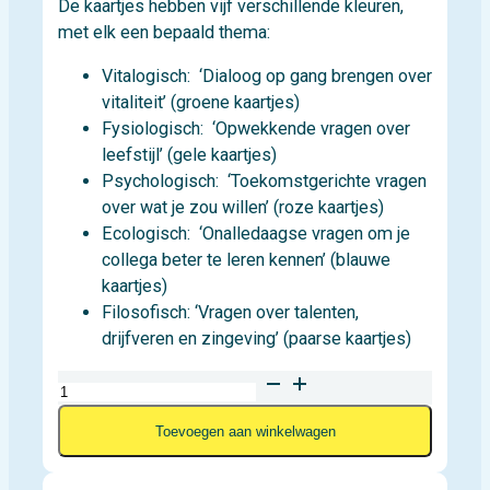
De kaartjes hebben vijf verschillende kleuren,
met elk een bepaald thema:
Vitalogisch: ‘Dialoog op gang brengen over
vitaliteit’ (groene kaartjes)
Fysiologisch: ‘Opwekkende vragen over
leefstijl’ (gele kaartjes)
Psychologisch: ‘Toekomstgerichte vragen
over wat je zou willen’ (roze kaartjes)
Ecologisch: ‘Onalledaagse vragen om je
collega beter te leren kennen’ (blauwe
kaartjes)
Filosofisch: ‘Vragen over talenten,
drijfveren en zingeving’ (paarse kaartjes)
Vragenkaartjes
(1
Toevoegen aan winkelwagen
set
van
150