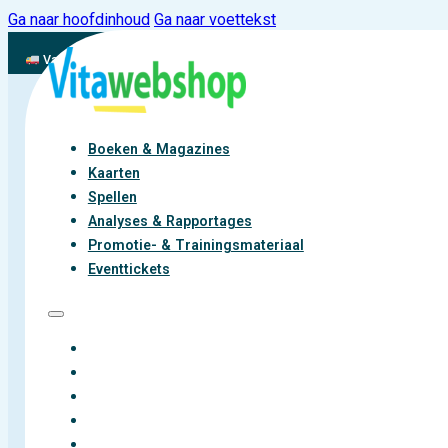
Ga naar hoofdinhoud
Ga naar voettekst
Vandaag besteld, binnen 2-3 werkdagen aan de slag met vitaliteit
Boeken & Magazines
Kaarten
Spellen
Analyses & Rapportages
Promotie- & Trainingsmateriaal
Eventtickets
BOEKEN & MAGAZINES
KAARTEN
SPELLEN
ANALYSES & RAPPORTAGES
PROMOTIE- & TRAININGSMATERIAAL