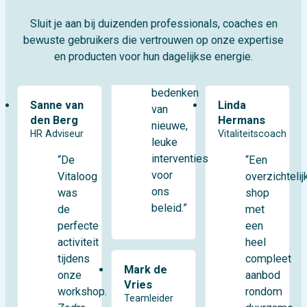
Sluit je aan bij duizenden professionals, coaches en
bewuste gebruikers die vertrouwen op onze expertise
en producten voor hun dagelijkse energie.
bedenken
Sanne van
Linda
van
den Berg
Hermans
nieuwe,
HR Adviseur
Vitaliteitscoach
leuke
interventies
“De
“Een
voor
Vitaloog
overzichtelij
ons
was
shop
beleid.”
de
met
perfecte
een
activiteit
heel
tijdens
compleet
Mark de
onze
aanbod
Vries
workshop.
rondom
Teamleider