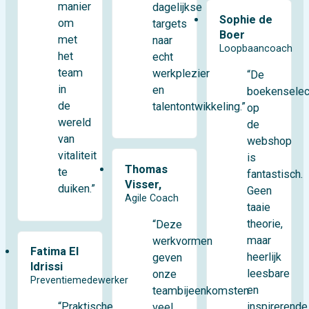
manier
dagelijkse
Sophie de
om
targets
Boer
met
naar
Loopbaancoach
het
echt
team
werkplezier
“De
in
en
boekenselec
de
talentontwikkeling.”
op
wereld
de
van
webshop
vitaliteit
is
Thomas
te
fantastisch.
Visser,
duiken.”
Geen
Agile Coach
taaie
theorie,
“Deze
maar
werkvormen
Fatima El
heerlijk
geven
Idrissi
leesbare
onze
Preventiemedewerker
en
teambijeenkomsten
“Praktische
inspirerende
veel