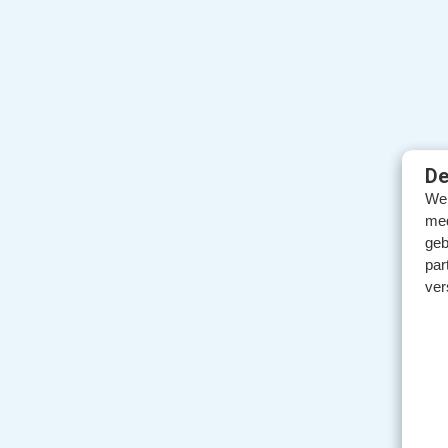
De
We 
med
geb
par
ver