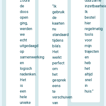
Zodra
duurzame
de
inzetbaarhei
“Ik
doos
Ik
gebruik
open
bestel
de
ging,
hier
kaarten
werden
regelmatig
nu
we
tools
standaard
echt
voor
tijdens
uitgedaagd
mijn
bila’s.
op
trajecten
Het
samenwerking
en
werkt
en
heb
perfect
logisch
het
om
nadenken.
altijd
het
Het
snel
gesprek
is
in
eens
een
huis.”
te
hele
verschuiven
unieke
van