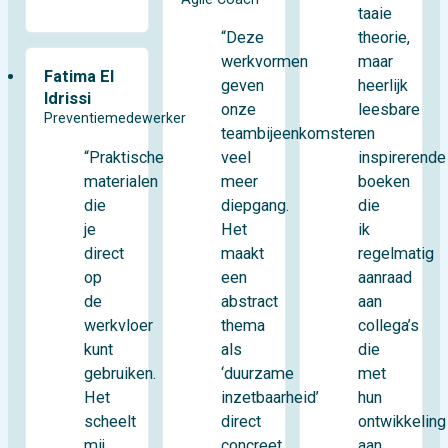
taaie
theorie,
“Deze
maar
werkvormen
Fatima El
heerlijk
geven
Idrissi
leesbare
onze
Preventiemedewerker
en
teambijeenkomsten
“Praktische
inspirerende
veel
materialen
boeken
meer
die
die
diepgang.
je
ik
Het
direct
regelmatig
maakt
op
aanraad
een
de
aan
abstract
werkvloer
collega’s
thema
kunt
die
als
gebruiken.
met
‘duurzame
Het
hun
inzetbaarheid’
scheelt
ontwikkeling
direct
mij
aan
concreet