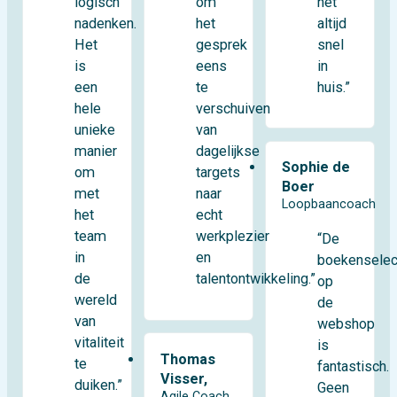
logisch
het
om
nadenken.
altijd
het
Het
snel
gesprek
is
in
eens
een
huis.”
te
hele
verschuiven
unieke
van
manier
dagelijkse
Sophie de
om
targets
Boer
met
naar
Loopbaancoach
het
echt
team
werkplezier
“De
in
en
boekenselec
de
talentontwikkeling.”
op
wereld
de
van
webshop
vitaliteit
is
Thomas
te
fantastisch.
Visser,
duiken.”
Geen
Agile Coach