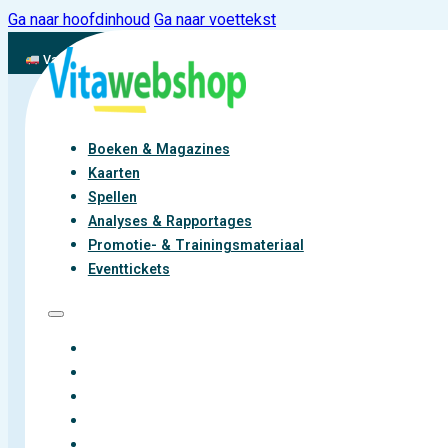
Ga naar hoofdinhoud
Ga naar voettekst
Vandaag besteld, binnen 2-3 werkdagen aan de slag met vitaliteit
Boeken & Magazines
Kaarten
Spellen
Analyses & Rapportages
Promotie- & Trainingsmateriaal
Eventtickets
BOEKEN & MAGAZINES
KAARTEN
SPELLEN
ANALYSES & RAPPORTAGES
PROMOTIE- & TRAININGSMATERIAAL