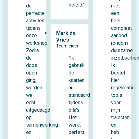
beleid.”
de
met
perfecte
een
activiteit
heel
tijdens
compleet
Mark de
onze
aanbod
Vries
workshop.
rondom
Teamleider
Zodra
duurzame
de
inzetbaarhei
“Ik
doos
Ik
gebruik
open
bestel
de
ging,
hier
kaarten
werden
regelmatig
nu
we
tools
standaard
echt
voor
tijdens
uitgedaagd
mijn
bila’s.
op
trajecten
Het
samenwerking
en
werkt
en
heb
perfect