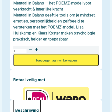
Mentaal in Balans — het POEMZ-model voor
veerkracht & innerlijke kracht
Mentaal in Balans geeft je tools om je mindset,
emoties, persoonlijkheid en zelfbeeld te
versterken met het POEMZ-model. Lisa
Huiskamp en Klaas Koster maken psychologie
praktisch, helder en toepasbaar.
Mentaal
in
Toevoegen aan winkelwagen
Balans
aantal
Betaal veilig met
Beschrijving