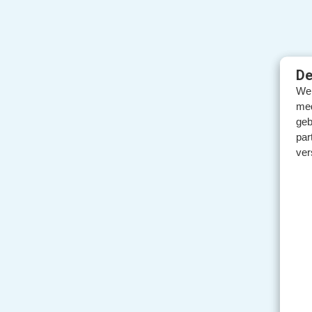
De
We 
med
geb
par
ver