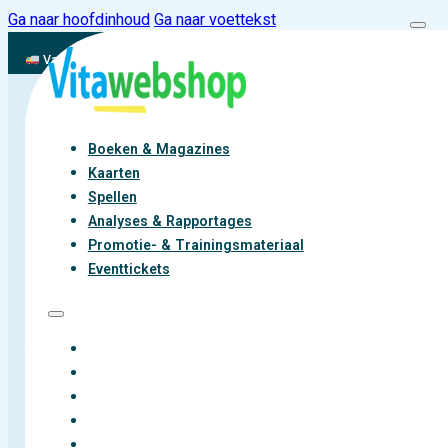
Ga naar hoofdinhoud
Ga naar voettekst
Vandaag besteld, binnen 2-3 werkdagen aan de slag met vitaliteit
Boeken & Magazines
Kaarten
Spellen
Analyses & Rapportages
Promotie- & Trainingsmateriaal
Sorteer op
Eventtickets
BOEKEN & MAGAZINES
KAARTEN
SPELLEN
ACTIE!
ANALYSES & RAPPORTAGES
PROMOTIE- & TRAININGSMATERIAAL