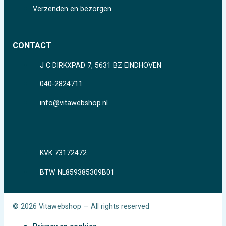
Verzenden en bezorgen
CONTACT
J C DIRKXPAD 7, 5631 BZ EINDHOVEN
040-2824711
info@vitawebshop.nl
KVK 73172472
BTW NL859385309B01
© 2026 Vitawebshop — All rights reserved