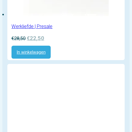
Werkliefde | Presale
Oorspronkelijke
Huidige
€
22,50
€
28,50
prijs
prijs
was:
is:
In winkelwagen
€28,50.
€22,50.