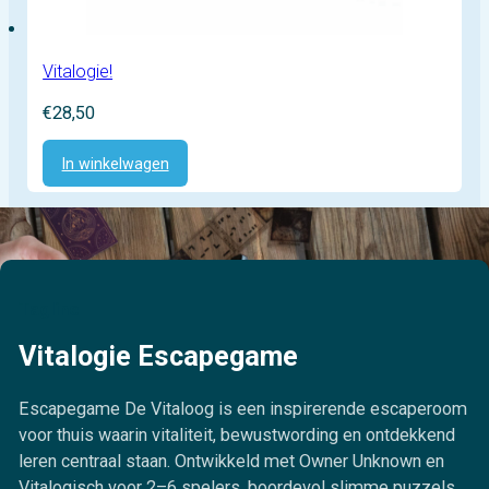
Vitalogie!
€
28,50
In winkelwagen
Tagline
Vitalogie Escapegame
Escapegame De Vitaloog is een inspirerende escaperoom
voor thuis waarin vitaliteit, bewustwording en ontdekkend
leren centraal staan. Ontwikkeld met Owner Unknown en
Vitalogisch voor 2–6 spelers, boordevol slimme puzzels,