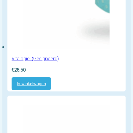
Vitalogie! (Gesigneerd)
€
28,50
In winkelwagen